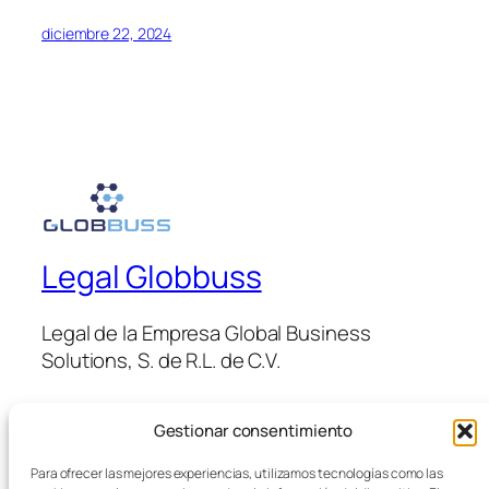
diciembre 22, 2024
Legal Globbuss
Legal de la Empresa Global Business
Solutions, S. de R.L. de C.V.
Gestionar consentimiento
Blog
Eventos
Acerca de
Tienda
Para ofrecer las mejores experiencias, utilizamos tecnologías como las